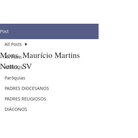
Post
All Posts
Mons. Maurício Martins
All Posts
Netto, SV
ARTIGOS
Paróquias
PADRES DIOCESANOS
PADRES RELIGIOSOS
DIÁCONOS