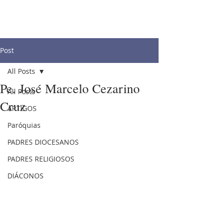
Post
All Posts
Pe. José Marcelo Cezarino
All Posts
Cruz
ARTIGOS
Paróquias
PADRES DIOCESANOS
PADRES RELIGIOSOS
DIÁCONOS