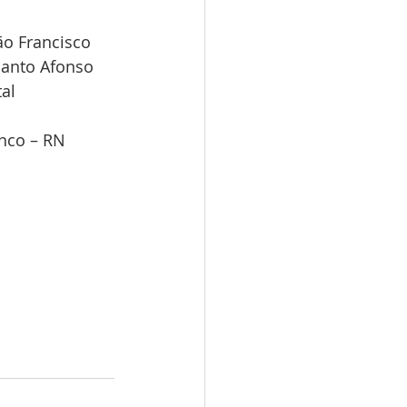
ão Francisco 
 Santo Afonso 
tal
anco – RN