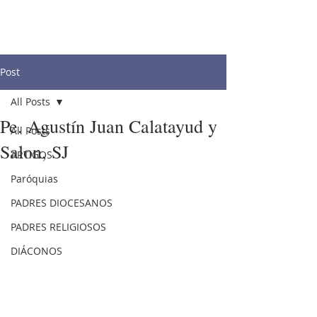
Post
All Posts
Pe. Agustín Juan Calatayud y
All Posts
Salon, SJ
ARTIGOS
Paróquias
PADRES DIOCESANOS
PADRES RELIGIOSOS
DIÁCONOS