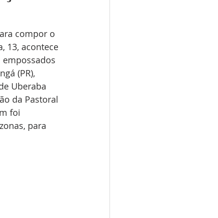
 para compor o 
, 13, acontece 
am empossados 
gá (PR), 
 de Uberaba 
ão da Pastoral 
m foi 
zonas, para 