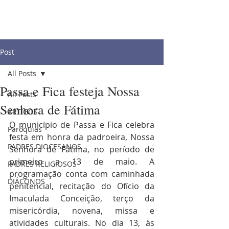
Post
All Posts
Passa e Fica festeja Nossa
All Posts
Senhora de Fátima
ARTIGOS
O município de Passa e Fica celebra 
Paróquias
festa em honra da padroeira, Nossa 
PADRES DIOCESANOS
Senhora de Fátima, no período de 
primeiro a 13 de maio. A 
PADRES RELIGIOSOS
programação conta com caminhada 
DIÁCONOS
penitencial, recitação do Ofício da 
Imaculada Conceição, terço da 
misericórdia, novena, missa e 
atividades culturais. No dia 13, às 