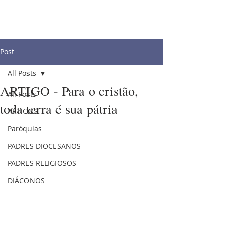
Post
All Posts
ARTIGO - Para o cristão,
All Posts
toda terra é sua pátria
ARTIGOS
Paróquias
PADRES DIOCESANOS
PADRES RELIGIOSOS
DIÁCONOS