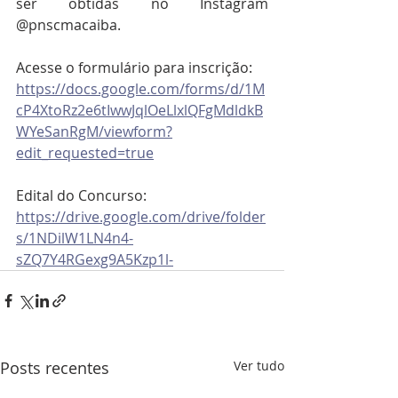
ser obtidas no Instagram 
@pnscmacaiba.
Acesse o formulário para inscrição: 
https://docs.google.com/forms/d/1M
cP4XtoRz2e6tIwwJqlOeLlxlQFgMdldkB
WYeSanRgM/viewform?
edit_requested=true
Edital do Concurso:
https://drive.google.com/drive/folder
s/1NDilW1LN4n4-
sZQ7Y4RGexg9A5Kzp1l-
Posts recentes
Ver tudo