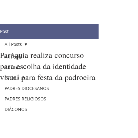
Post
All Posts
Paróquia realiza concurso
All Posts
para escolha da identidade
ARTIGOS
visual para festa da padroeira
Paróquias
PADRES DIOCESANOS
PADRES RELIGIOSOS
DIÁCONOS