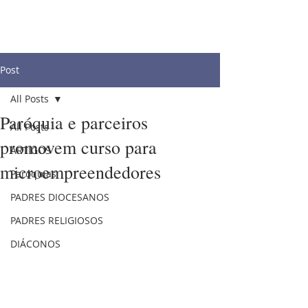
Post
All Posts
Paróquia e parceiros
All Posts
promovem curso para
ARTIGOS
microempreendedores
Paróquias
PADRES DIOCESANOS
PADRES RELIGIOSOS
DIÁCONOS