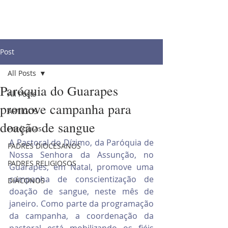
Post
All Posts
Paróquia do Guarapes
All Posts
promove campanha para
ARTIGOS
doação de sangue
Paróquias
A Pastoral do Dízimo, da Paróquia de 
PADRES DIOCESANOS
Nossa Senhora da Assunção, no 
PADRES RELIGIOSOS
Guarapes, em Natal, promove uma 
campanha de conscientização de 
DIÁCONOS
doação de sangue, neste mês de 
janeiro. Como parte da programação 
da campanha, a coordenação da 