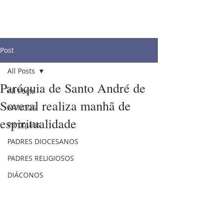
Post
All Posts
Paróquia de Santo André de
All Posts
Soveral realiza manhã de
ARTIGOS
espiritualidade
Paróquias
PADRES DIOCESANOS
PADRES RELIGIOSOS
DIÁCONOS