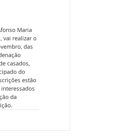
Afonso Maria 
 vai realizar o 
ovembro, das 
rdenação 
de casados, 
cipado do 
scrições estão 
s interessados 
ção da 
ição. 