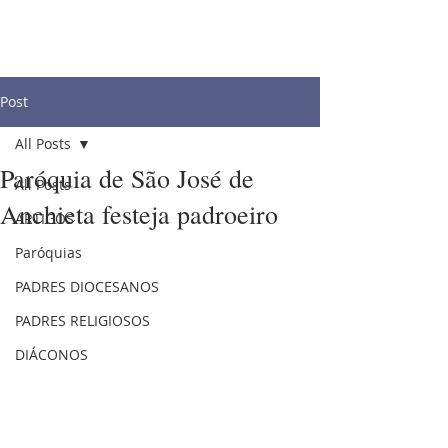
Post
All Posts
Paróquia de São José de
All Posts
Anchieta festeja padroeiro
ARTIGOS
Paróquias
PADRES DIOCESANOS
PADRES RELIGIOSOS
DIÁCONOS