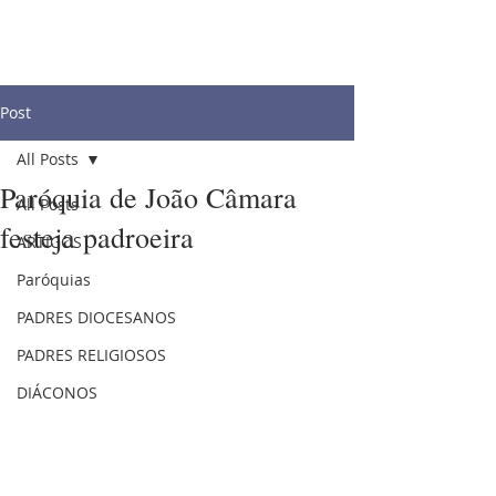
Post
All Posts
Paróquia de João Câmara
All Posts
festeja padroeira
ARTIGOS
Paróquias
PADRES DIOCESANOS
PADRES RELIGIOSOS
DIÁCONOS