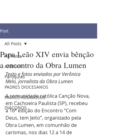
Post
All Posts
Papa Leão XIV envia bênção
All Posts
a encontro da Obra Lumen
ARTIGOS
Texto e fotos enviados por Verônica 
Paróquias
Melo, jornalista da Obra Lumen
PADRES DIOCESANOS
A comunidade católica Canção Nova, 
PADRES RELIGIOSOS
em Cachoeira Paulista (SP), recebeu 
DIÁCONOS
a 16ª edição do Encontro “Com 
Deus, tem Jeito”, organizado pela 
Obra Lumen, em comunhão de 
carismas, nos dias 12 a 14 de 