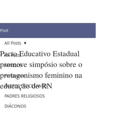
Post
All Posts
Pacto Educativo Estadual
All Posts
promove simpósio sobre o
ARTIGOS
protagonismo feminino na
Paróquias
educação do RN
PADRES DIOCESANOS
PADRES RELIGIOSOS
DIÁCONOS