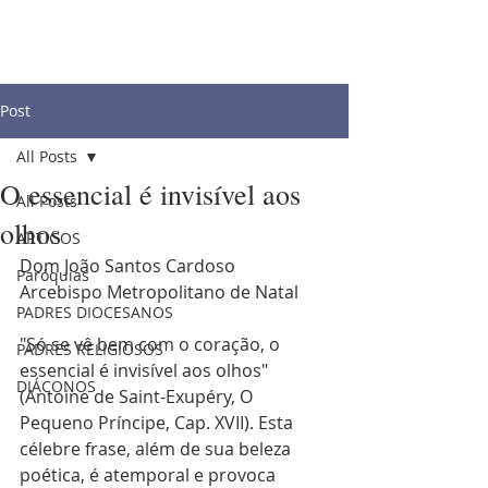
Post
All Posts
O essencial é invisível aos
All Posts
olhos
ARTIGOS
Dom João Santos Cardoso 
Paróquias
Arcebispo Metropolitano de Natal 
PADRES DIOCESANOS
"Só se vê bem com o coração, o 
PADRES RELIGIOSOS
essencial é invisível aos olhos" 
DIÁCONOS
(Antoine de Saint-Exupéry, O 
Pequeno Príncipe, Cap. XVII). Esta 
célebre frase, além de sua beleza 
poética, é atemporal e provoca 