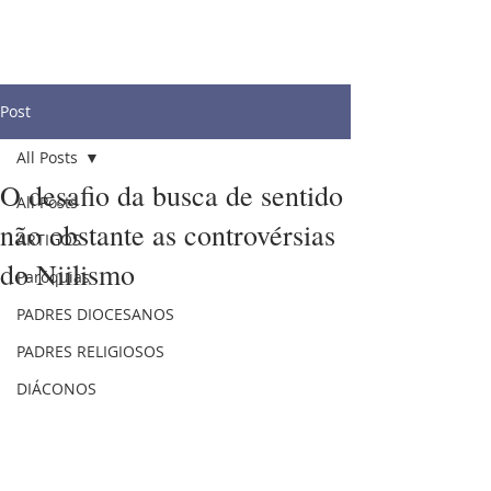
Post
All Posts
O desafio da busca de sentido
All Posts
não obstante as controvérsias
ARTIGOS
do Niilismo
Paróquias
PADRES DIOCESANOS
PADRES RELIGIOSOS
DIÁCONOS