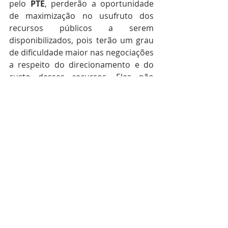
pelo 
PTE
, perderão a oportunidade 
de maximização no usufruto dos 
recursos públicos a serem 
disponibilizados, pois terão um grau 
de dificuldade maior nas negociações 
a respeito do direcionamento e do 
custo desses recursos. Eles não 
admitem serem excluídos da partilha 
do butim, por isso se oferecem como 
bem feitores indispensáveis.
É assim que funciona o 
mercado 
divinizado
.
REFERÊNCIAS
·         Pacto pela Transformação 
Ecológica entre os Três Poderes do 
Estado Brasileiro. Deisponivel em 
www.in.gov.br
·         Empresários e economistas 