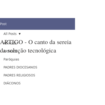
Post
All Posts
ARTIGO - O canto da sereia
All Posts
da solução tecnológica
ARTIGOS
Paróquias
PADRES DIOCESANOS
PADRES RELIGIOSOS
DIÁCONOS