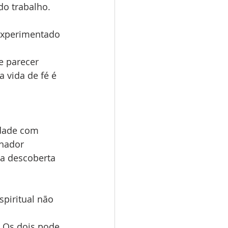
do trabalho.
experimentado 
e parecer 
 vida de fé é 
dade com 
hador 
a descoberta 
piritual não 
 Os dois pode