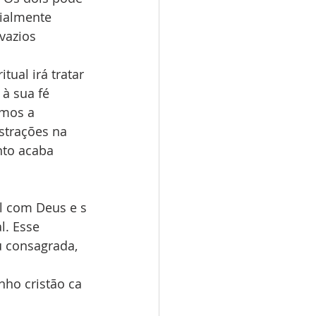
ialmente 
vazios 
ual irá tratar 
à sua fé 
amos a 
istrações na 
nto acaba 
l com Deus e s
. Esse 
 consagrada, 
ho cristão ca