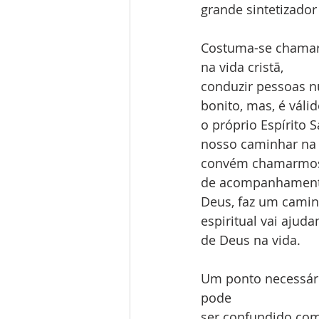
grande sintetizador
Costuma-se chamar 
na vida cristã, 
conduzir pessoas n
bonito, mas, é válid
o próprio Espírito S
nosso caminhar na 
convém chamarmos 
de acompanhamento 
Deus, faz um camin
espiritual vai aju
de Deus na vida.
Um ponto necessári
pode 
ser confundido com