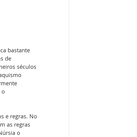
ca bastante 
s de 
eiros séculos 
naquismo 
rmente 
 o 
os e regras. No 
m as regras 
úrsia o 