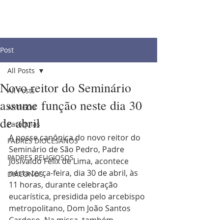
Post
All Posts
Novo reitor do Seminário
All Posts
assume função neste dia 30
ARTIGOS
de abril
Paróquias
A posse canônica do novo reitor do 
PADRES DIOCESANOS
Seminário de São Pedro, Padre 
PADRES RELIGIOSOS
Josivaldo Félix de Lima, acontece 
nesta terça-feira, dia 30 de abril, às 
DIÁCONOS
11 horas, durante celebração 
eucarística, presidida pelo arcebispo 
metropolitano, Dom João Santos 