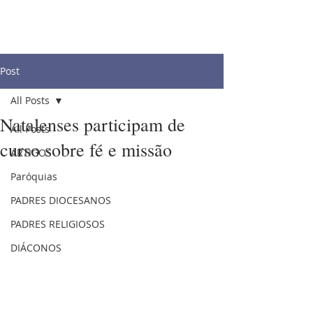
Post
All Posts
Natalenses participam de
All Posts
curso sobre fé e missão
ARTIGOS
Paróquias
PADRES DIOCESANOS
PADRES RELIGIOSOS
DIÁCONOS