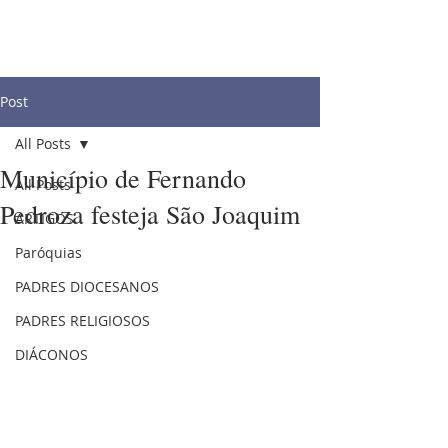
Post
All Posts
Município de Fernando
All Posts
Pedroza festeja São Joaquim
ARTIGOS
Paróquias
PADRES DIOCESANOS
PADRES RELIGIOSOS
DIÁCONOS