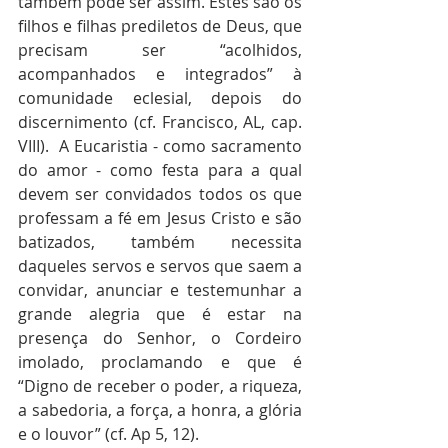
também pode ser assim. Estes são os 
filhos e filhas prediletos de Deus, que 
precisam ser “acolhidos, 
acompanhados e integrados” à 
comunidade eclesial, depois do 
discernimento (cf. Francisco, AL, cap. 
VIII).  A Eucaristia - como sacramento 
do amor - como festa para a qual 
devem ser convidados todos os que 
professam a fé em Jesus Cristo e são 
batizados, também necessita 
daqueles servos e servos que saem a 
convidar, anunciar e testemunhar a 
grande alegria que é estar na 
presença do Senhor, o Cordeiro 
imolado, proclamando e que é 
“Digno de receber o poder, a riqueza, 
a sabedoria, a força, a honra, a glória 
e o louvor” (cf. Ap 5, 12).