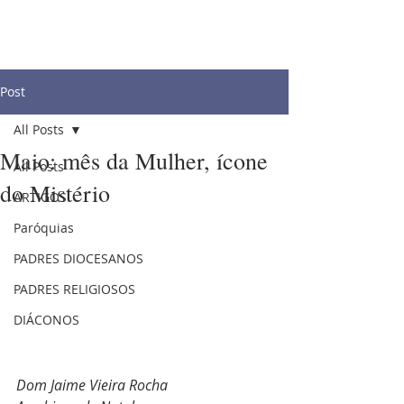
Post
All Posts
Maio: mês da Mulher, ícone
All Posts
do Mistério
ARTIGOS
Paróquias
PADRES DIOCESANOS
PADRES RELIGIOSOS
DIÁCONOS
Dom Jaime Vieira Rocha