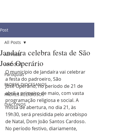
Post
All Posts
Jandaíra celebra festa de São
All Posts
José Operário
ARTIGOS
O município de Jandaíra vai celebrar 
Paróquias
a festa do padroeiro, São 
PADRES DIOCESANOS
José Operário, no período de 21 de 
abril a primeiro de maio, com vasta 
PADRES RELIGIOSOS
programação religiosa e social. A 
DIÁCONOS
missa de abertura, no dia 21, às 
19h30, será presidida pelo arcebispo 
de Natal, Dom João Santos Cardoso. 
No período festivo, diariamente, 