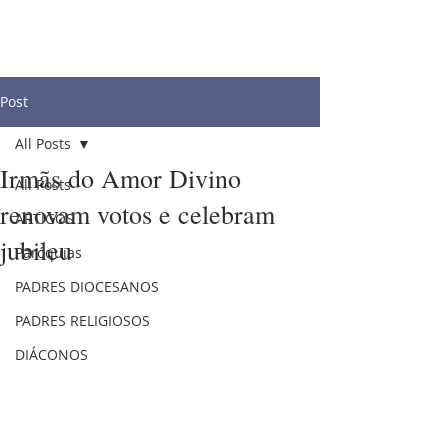
Post
All Posts
Irmãs do Amor Divino
All Posts
renovam votos e celebram
ARTIGOS
jubileu
Paróquias
PADRES DIOCESANOS
PADRES RELIGIOSOS
DIÁCONOS