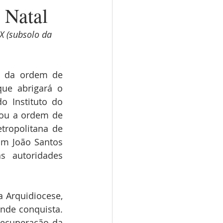
 Natal
X (subsolo da 
a da ordem de 
ue abrigará o 
 Instituto do 
nou a ordem de 
tropolitana de 
m João Santos 
 autoridades 
Arquidiocese, 
ande conquista. 
recuperação da 