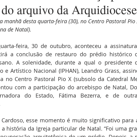
 do arquivo da Arquidiocese
a manhã desta quarta-feira (30), no Centro Pastoral Pio 
na de Natal).
arta-feira, 30 de outubro, aconteceu a assinatur
irá a conclusão de restauro do prédio histórico q
sano. A solenidade, durante a qual o presidente do
o e Artístico Nacional (IPHAN), Leandro Grass, assi
ada no Centro Pastoral Pio X (subsolo da Catedral Me
ontou com a participação do arcebispo de Natal, Do
rnadora do Estado, Fátima Bezerra, e de outras
 
ardoso, esse momento é muito significativo para a 
 a história da Igreja particular de Natal. “Foi uma gr
recuperação arquitetônica de um prédio. Depois, a 