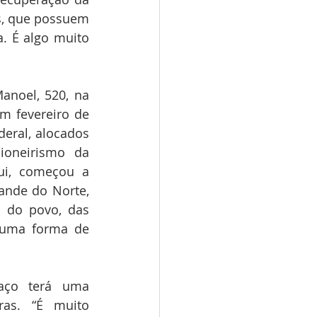
s, que possuem 
. É algo muito 
noel, 520, na 
m fevereiro de 
eral, alocados 
oneirismo da 
ui, começou a 
nde do Norte, 
 do povo, das 
 uma forma de 
aço terá uma 
ras. “É muito 