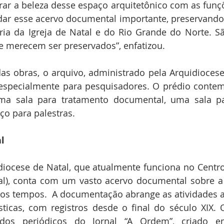
erar a beleza desse espaço arquitetônico com as funçõ
rdar esse acervo documental importante, preservand
ória da Igreja de Natal e do Rio Grande do Norte. S
e merecem ser preservados”, enfatizou.
s obras, o arquivo, administrado pela Arquidiocese 
 especialmente para pesquisadores. O prédio contem
a sala para tratamento documental, uma sala pa
ço para palestras.
l
iocese de Natal, que atualmente funciona no Centro 
al), conta com um vasto acervo documental sobre a 
dos tempos.  A documentação abrange as atividades ad
sticas, com registros desde o final do século XIX. 
dos periódicos do Jornal “A Ordem”, criado 