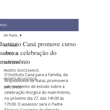
Post
All Posts
Instituto Caná promove curso
All Posts
sobre a celebração do
ARTIGOS
matrimônio
Paróquias
PADRES DIOCESANOS
O Instituto Caná para a Família, da 
PADRES RELIGIOSOS
Arquidiocese de Natal, promoverá 
um momento de estudo sobre a 
DIÁCONOS
celebração litúrgica do matrimônio, 
no próximo dia 27, das 14h30 às 
17h30. O assessor será o Padre 