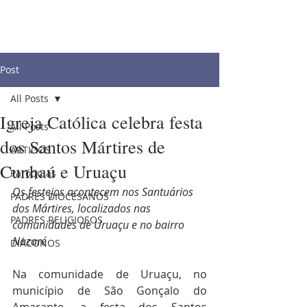
Post
All Posts
Igreja Católica celebra festa
All Posts
dos Santos Mártires de
ARTIGOS
Cunhaú e Uruaçu
Paróquias
Os festejos acontecem nos Santuários 
PADRES DIOCESANOS
dos Mártires, localizados nas 
PADRES RELIGIOSOS
comunidades de Uruaçu e no bairro 
Nazaré 
DIÁCONOS
Na comunidade de Uruaçu, no 
município de São Gonçalo do 