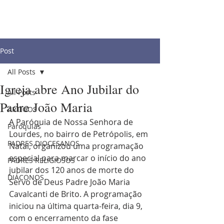
Post
All Posts
Igreja abre Ano Jubilar do
All Posts
Padre João Maria
ARTIGOS
A Paróquia de Nossa Senhora de 
Paróquias
Lourdes, no bairro de Petrópolis, em 
PADRES DIOCESANOS
Natal, organizou uma programação 
especial para marcar o início do ano 
PADRES RELIGIOSOS
jubilar dos 120 anos de morte do 
DIÁCONOS
Servo de Deus Padre João Maria 
Cavalcanti de Brito. A programação 
iniciou na última quarta-feira, dia 9, 
com o encerramento da fase 