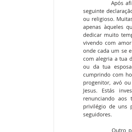
            Após afirmar que os santos nos encorajam e acompanham, o Papa faz a 
seguinte declaração
ou religioso. Muit
apenas àqueles qu
dedicar muito tem
vivendo com amor 
onde cada um se e
com alegria a tua 
ou da tua esposa,
cumprindo com hone
progenitor, avó ou
Jesus. Estás inv
renunciando aos t
privilégio de uns
seguidores. 
            Outro ponto importante da Exortação Apostólica é o que se expressa no 