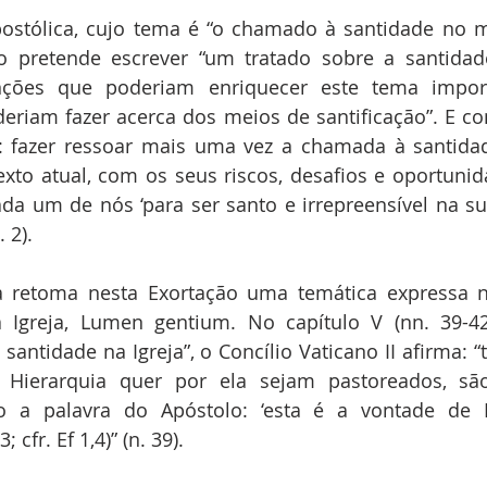
ostólica, cujo tema é “o chamado à santidade no mu
o pretende escrever “um tratado sobre a santidad
inções que poderiam enriquecer este tema impor
eriam fazer acerca dos meios de santificação”. E co
: fazer ressoar mais uma vez a chamada à santidad
xto atual, com os seus riscos, desafios e oportunid
da um de nós ‘para ser santo e irrepreensível na su
. 2).
Igreja, Lumen gentium. No capítulo V (nn. 39-42) 
antidade na Igreja”, o Concílio Vaticano II afirma: “t
 Hierarquia quer por ela sejam pastoreados, sã
o a palavra do Apóstolo: ‘esta é a vontade de 
; cfr. Ef 1,4)” (n. 39). 