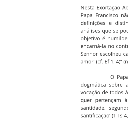
Nesta Exortação Ap
Papa Francisco nã
definições e dist
análises que se pod
objetivo é humilde
encarná-la no conte
Senhor escolheu ca
amor’ (cf. Ef 1, 4)” (n
            O Papa retoma nesta Exortação uma temática expressa na Constituição 
dogmática sobre a 
vocação de todos à s
quer pertençam à
santidade, segund
santificação’ (1 Ts 4,3