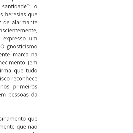
antidade”: o 
s heresias que 
 de alarmante 
scientemente, 
e expresso um 
 O gnosticismo 
ente marca na 
hecimento (em 
irma que tudo 
isco reconhece 
os primeiros 
em pessoas da 
amente que não 