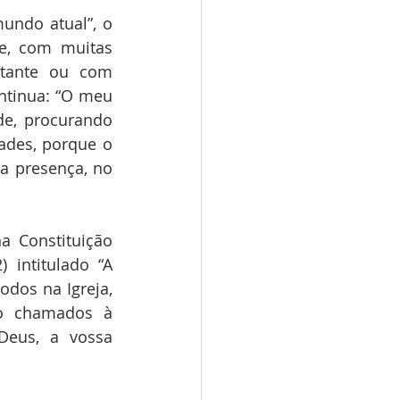
ndo atual”, o 
e, com muitas 
tante ou com 
ntinua: “O meu 
e, procurando 
ades, porque o 
a presença, no 
intitulado “A 
odos na Igreja, 
o chamados à 
Deus, a vossa 