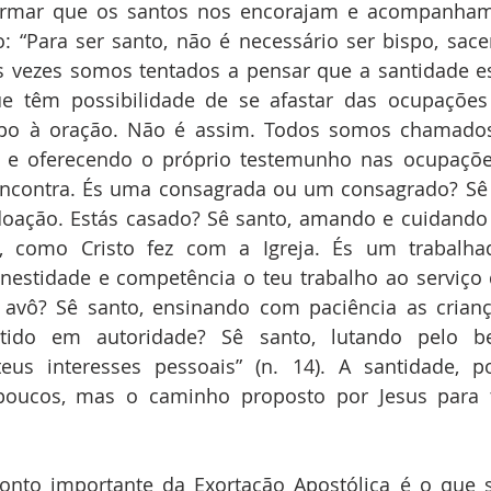
: “Para ser santo, não é necessário ser bispo, sacerd
as vezes somos tentados a pensar que a santidade es
e têm possibilidade de se afastar das ocupações
po à oração. Não é assim. Todos somos chamados 
e oferecendo o próprio testemunho nas ocupações
ncontra. És uma consagrada ou um consagrado? Sê s
doação. Estás casado? Sê santo, amando e cuidando 
 como Cristo fez com a Igreja. És um trabalhad
stidade e competência o teu trabalho ao serviço d
 avô? Sê santo, ensinando com paciência as crianç
estido em autoridade? Sê santo, lutando pelo
eus interesses pessoais” (n. 14). A santidade, po
 poucos, mas o caminho proposto por Jesus para 