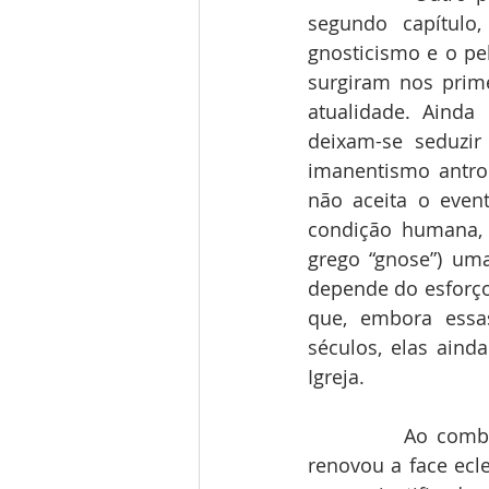
segundo capítulo
gnosticismo e o pel
surgiram nos prime
atualidade. Ainda 
deixam-se seduzir
imanentismo antrop
não aceita o even
condição humana, 
grego “gnose”) um
depende do esforço 
que, embora essas
séculos, elas ain
Igreja. 
            Ao combatê-las, o Papa apresenta para toda a Igreja um ensinamento que 
renovou a face ecle