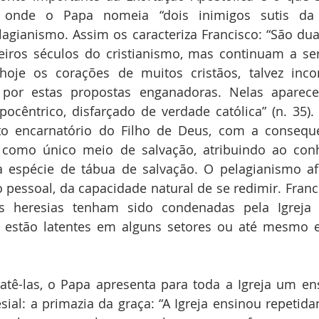
, onde o Papa nomeia “dois inimigos sutis da s
agianismo. Assim os caracteriza Francisco: “São dua
iros séculos do cristianismo, mas continuam a ser
hoje os corações de muitos cristãos, talvez incon
 por estas propostas enganadoras. Nelas aparec
ocêntrico, disfarçado de verdade católica” (n. 35).
to encarnatório do Filho de Deus, com a consequ
como único meio de salvação, atribuindo ao con
a espécie de tábua de salvação. O pelagianismo af
pessoal, da capacidade natural de se redimir. Franc
 heresias tenham sido condenadas pela Igreja n
da estão latentes em alguns setores ou até mesmo 
sial: a primazia da graça: “A Igreja ensinou repetid