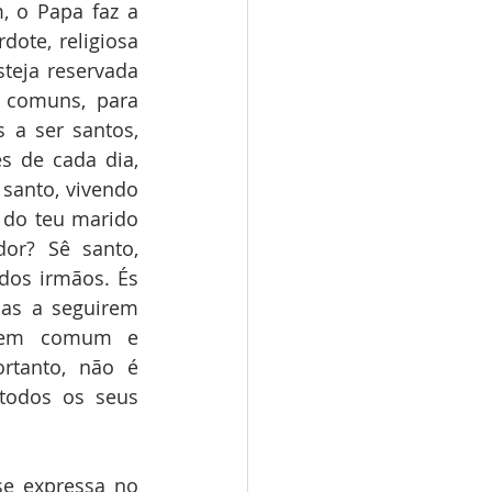
ote, religiosa 
teja reservada 
 comuns, para 
a ser santos, 
 de cada dia, 
anto, vivendo 
do teu marido 
or? Sê santo, 
os irmãos. És 
as a seguirem 
 bem comum e 
rtanto, não é 
todos os seus 