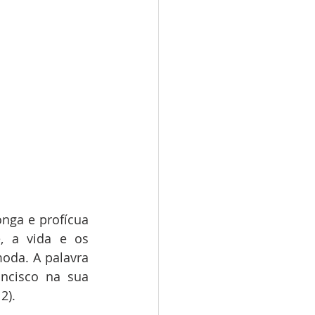
ga e profícua 
, a vida e os 
oda. A palavra 
ncisco na sua 
2). 