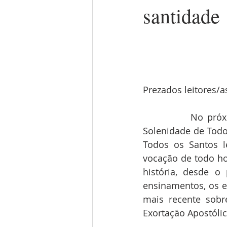
santidade
Prezados leitores/a
            No próximo domingo, dia 6, a Igreja no Brasil celebra a 
Solenidade de Todos
Todos os Santos l
vocação de todo ho
história, desde o 
ensinamentos, os es
mais recente sobr
Exortação Apostólica