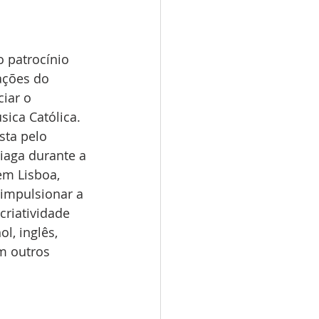
 patrocínio 
ações do 
iar o 
ica Católica. 
sta pelo 
iaga durante a 
em Lisboa, 
 impulsionar a 
criatividade 
l, inglês, 
em outros 