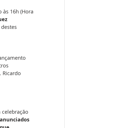
 às 16h (Hora 
uez 
 destes 
lançamento 
ros 
. Ricardo 
 celebração 
 anunciados 
 que 