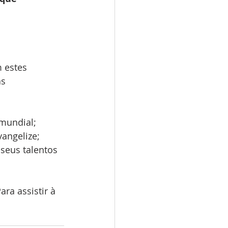
 estes 
s 
 mundial;
vangelize;
seus talentos 
ra assistir à 