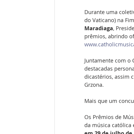
Durante uma coleti
do Vaticano) na Fim
Maradiaga
, Presid
prêmios, abrindo of
www.catholicmusic
Juntamente com o C
destacadas persona
dicastérios, assim 
Grzona.
Mais que um concur
Os Prêmios de Músi
da música católica 
em 29 de julho de 