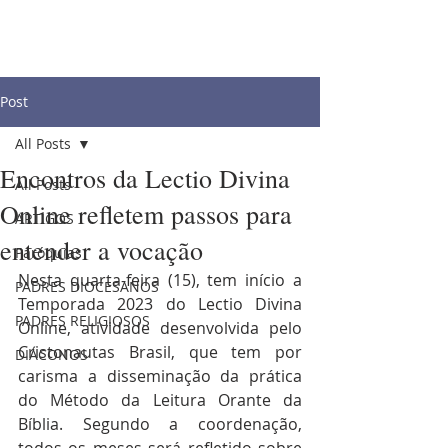
Post
All Posts
Encontros da Lectio Divina
All Posts
Online refletem passos para
ARTIGOS
entender a vocação
Paróquias
Nesta quarta-feira (15), tem início a 
PADRES DIOCESANOS
Temporada 2023 do Lectio Divina 
PADRES RELIGIOSOS
Online, atividade desenvolvida pelo 
Cristonautas Brasil, que tem por 
DIÁCONOS
carisma a disseminação da prática 
do Método da Leitura Orante da 
Bíblia. Segundo a coordenação, 