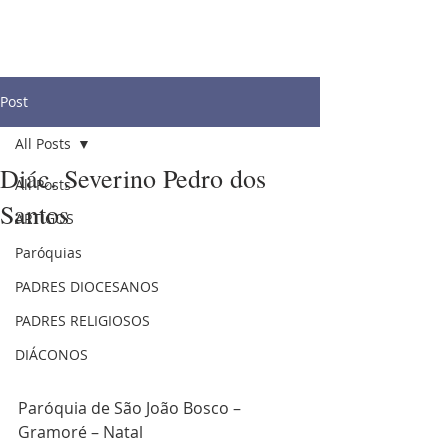
Post
All Posts
Diác. Severino Pedro dos
All Posts
Santos
ARTIGOS
Paróquias
PADRES DIOCESANOS
PADRES RELIGIOSOS
DIÁCONOS
Paróquia de São João Bosco – 
Gramoré – Natal 