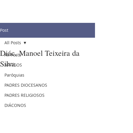
Post
All Posts
Diác. Manoel Teixeira da
All Posts
Silva
ARTIGOS
Paróquias
PADRES DIOCESANOS
PADRES RELIGIOSOS
DIÁCONOS