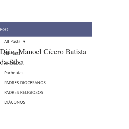
Post
All Posts
Diác. Manoel Cícero Batista
All Posts
da Silva
ARTIGOS
Paróquias
PADRES DIOCESANOS
PADRES RELIGIOSOS
DIÁCONOS