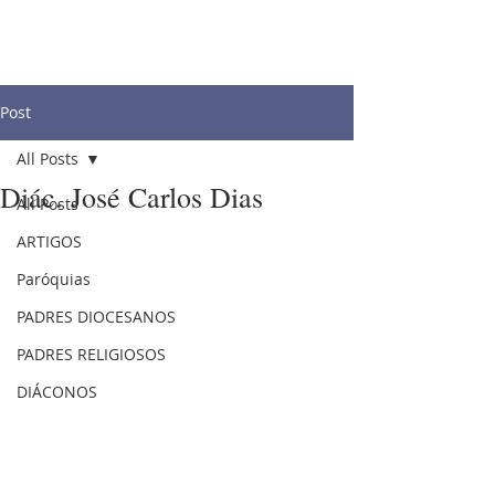
Post
All Posts
Diác. José Carlos Dias
All Posts
ARTIGOS
Paróquias
PADRES DIOCESANOS
PADRES RELIGIOSOS
DIÁCONOS