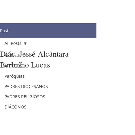
Post
All Posts
Diác. Jessé Alcântara
All Posts
Barbalho Lucas
ARTIGOS
Paróquias
PADRES DIOCESANOS
PADRES RELIGIOSOS
DIÁCONOS