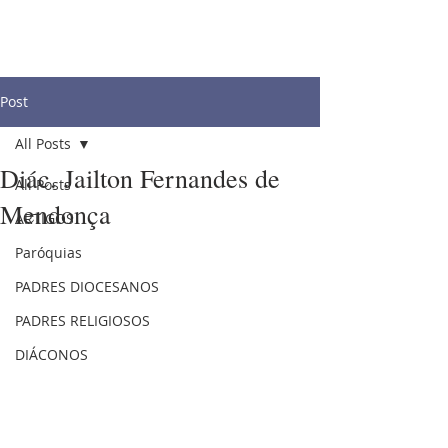
Post
All Posts
Diác. Jailton Fernandes de
All Posts
Mendonça
ARTIGOS
Paróquias
PADRES DIOCESANOS
PADRES RELIGIOSOS
DIÁCONOS