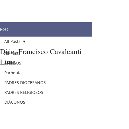
Post
All Posts
Diác. Francisco Cavalcanti
All Posts
Lima
ARTIGOS
Paróquias
PADRES DIOCESANOS
PADRES RELIGIOSOS
DIÁCONOS