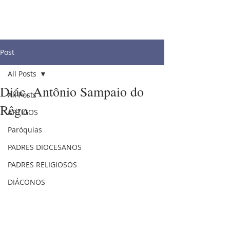
Post
All Posts
Diác. Antônio Sampaio do
All Posts
Rêgo
ARTIGOS
Paróquias
PADRES DIOCESANOS
PADRES RELIGIOSOS
DIÁCONOS