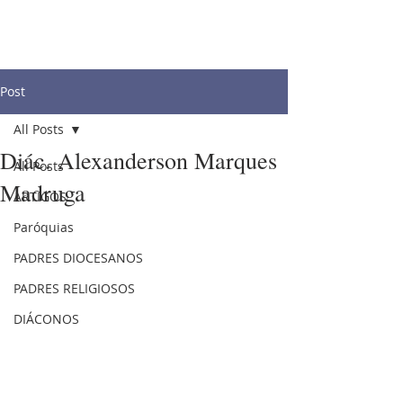
Post
All Posts
Diác. Alexanderson Marques
All Posts
Madruga
ARTIGOS
Paróquias
PADRES DIOCESANOS
PADRES RELIGIOSOS
DIÁCONOS