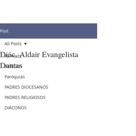
Post
All Posts
Diác. Aldair Evangelista
All Posts
Dantas
ARTIGOS
Paróquias
PADRES DIOCESANOS
PADRES RELIGIOSOS
DIÁCONOS