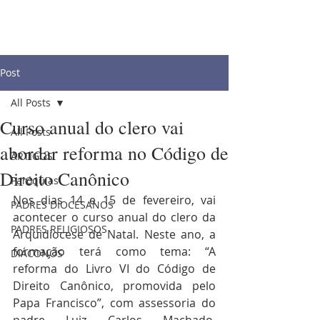
Post
All Posts
Curso anual do clero vai
All Posts
abordar reforma no Código de
ARTIGOS
Direito Canônico
Paróquias
Nos dias 14 e 15 de fevereiro, vai 
PADRES DIOCESANOS
acontecer o curso anual do clero da 
PADRES RELIGIOSOS
Arquidiocese de Natal. Neste ano, a 
formação terá como tema: “A 
DIÁCONOS
reforma do Livro VI do Código de 
Direito Canônico, promovida pelo 
Papa Francisco”, com assessoria do 