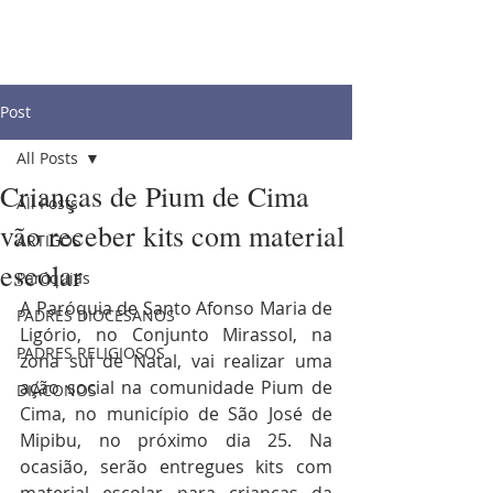
Post
All Posts
Crianças de Pium de Cima
All Posts
vão receber kits com material
ARTIGOS
escolar
Paróquias
A Paróquia de Santo Afonso Maria de 
PADRES DIOCESANOS
Ligório, no Conjunto Mirassol, na 
PADRES RELIGIOSOS
zona sul de Natal, vai realizar uma 
ação social na comunidade Pium de 
DIÁCONOS
Cima, no município de São José de 
Mipibu, no próximo dia 25. Na 
ocasião, serão entregues kits com 