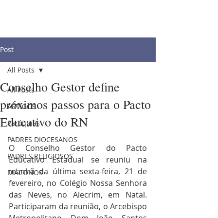
Post
All Posts
Conselho Gestor define
All Posts
próximos passos para o Pacto
ARTIGOS
Educativo do RN
Paróquias
PADRES DIOCESANOS
O Conselho Gestor do Pacto 
PADRES RELIGIOSOS
Educativo Estadual se reuniu na 
manhã da última sexta-feira, 21 de 
DIÁCONOS
fevereiro, no Colégio Nossa Senhora 
das Neves, no Alecrim, em Natal. 
Participaram da reunião, o Arcebispo 