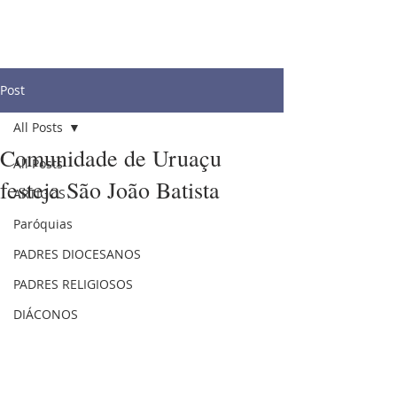
Post
All Posts
Comunidade de Uruaçu
All Posts
festeja São João Batista
ARTIGOS
Paróquias
PADRES DIOCESANOS
PADRES RELIGIOSOS
DIÁCONOS