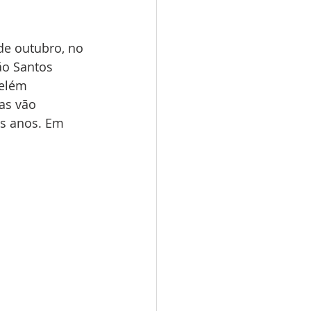
de outubro, no 
ão Santos 
elém 
as vão 
s anos. Em 