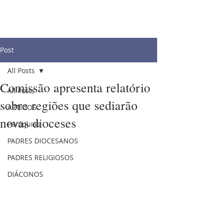
Post
All Posts
Comissão apresenta relatório
All Posts
sobre regiões que sediarão
ARTIGOS
novas dioceses
Paróquias
PADRES DIOCESANOS
PADRES RELIGIOSOS
DIÁCONOS